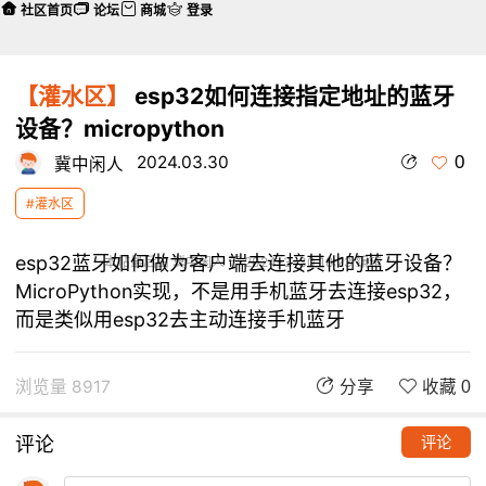
社区首页
论坛
商城
登录
【灌水区】
esp32如何连接指定地址的蓝牙
设备？micropython
0
2024.03.30
冀中闲人
#灌水区
esp32蓝牙如何做为客户端去连接其他的蓝牙设备？
本帖最后由 冀中闲人 于 2024-3-30 18:23 编辑
MicroPython实现，不是用手机蓝牙去连接esp32，
而是类似用esp32去主动连接手机蓝牙
浏览量 8917
分享
收藏 0
评论
评论