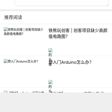
推荐阅读
铁熊玩创客 | 创客项目缺少高颜
值电路图？
想入门Arduino怎么办？
【掌控】mPython编程与教学
软件平台汇总