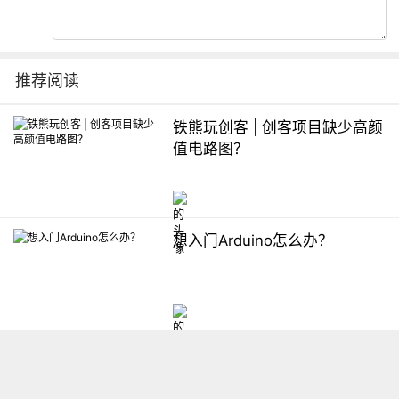
推荐阅读
铁熊玩创客 | 创客项目缺少高颜
值电路图？
想入门Arduino怎么办？
【掌控】mPython编程与教学
软件平台汇总