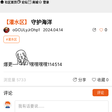
社区首页
论坛
商城
登录
【灌水区】
守护海洋
0
oGCULyJrDhp1
2024.04.14
#灌水区
爆更
嘿嘿嘿嘿114514
浏览量 5733
分享
收藏 0
评论
评论