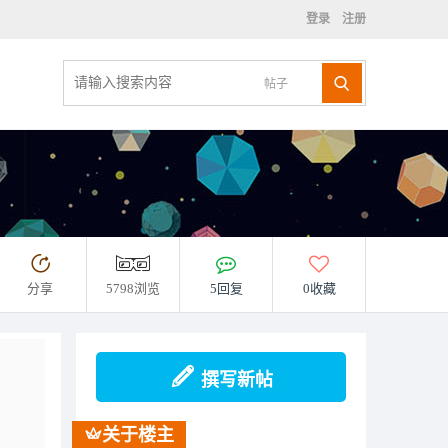
登录
注册
帖子
分享
5798浏览
5回复
0收藏
撰写新帖
关于楼主