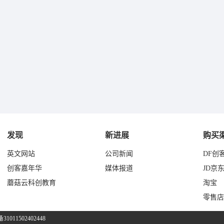
发现
新进展
购买
英文网站
公司新闻
DF创
创客嘉年华
媒体报道
JD京
蘑菇云科创教育
淘宝
零售店
011502402448