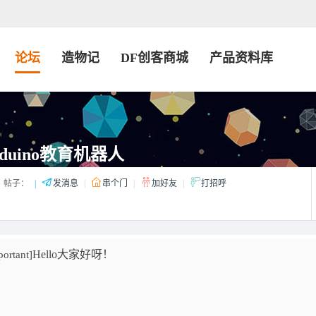
论坛
造物记
DF创客商城
产品资料库
rduino教育机器人
帖子：
|
发消息
|
串个门
|
加好友
|
打招呼
Hello大家好呀！
portant]