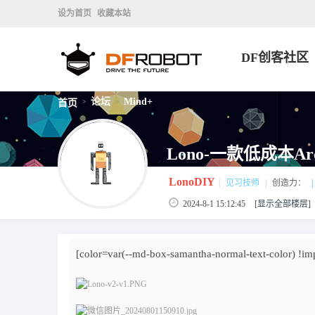
设为首页
收藏本站
DF创客社区
论坛
Mind+
首页
>
>
Lono-一款低成本A
LonoDIY
|
见习技师
|
创造力：
|
2024-8-1 15:12:45
[显示全部楼层]
[color=var(--md-box-samantha-normal-text-color) !im