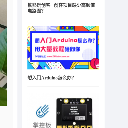
铁熊玩创客 | 创客项目缺少高颜值
电路图？
想入门Arduino怎么办？