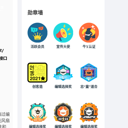
勋章墙
活跃会员
宣传大使
牛X认证
创客造
编辑选择奖
志“童”道合
通过编
能风扇
性和
编辑选择奖
编辑选择奖
编辑选择奖