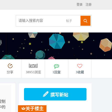
登录
注册
帖子
分享
38953浏览
1回复
3收藏
撰写新帖
控制
中的
关于楼主