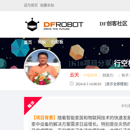
设为首页
收藏本站
DF创客社区
论坛
行空板
首页
>
>
[K10项目分享]
行空
云天
|
中级技神
|
创造力：
|
帖子
2024-8-5 14:06:03
[显示全部楼层]
本帖最后
【项目背景】
随着智能家居和物联网技术的快速发
家中设备的解决方案需求日益增长。特别是在炎热