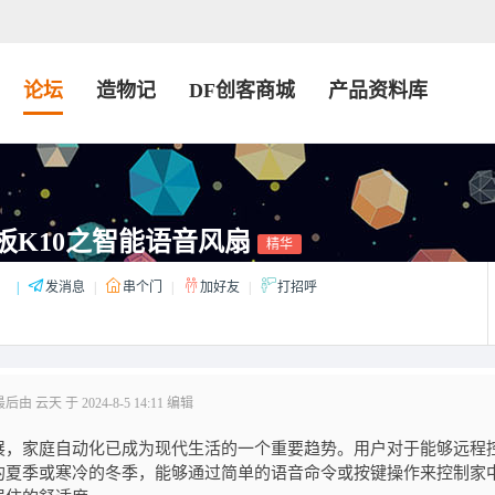
论坛
造物记
DF创客商城
产品资料库
板K10之智能语音风扇
精华
：
|
发消息
|
串个门
|
加好友
|
打招呼
由 云天 于 2024-8-5 14:11 编辑
展，家庭自动化已成为现代生活的一个重要趋势。用户对于能够远程
的夏季或寒冷的冬季，能够通过简单的语音命令或按键操作来控制家