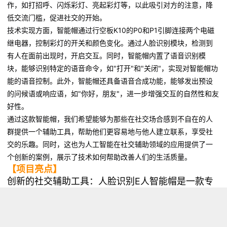
作，如打招呼、闪烁彩灯、亮起彩灯等，以此吸引对方的注意，降
低交流门槛，促进社交的开始。
技术实现方面，智能帽通过行空板K10的P0和P1引脚连接两个电磁
继电器，控制彩灯的开关和颜色变化。通过人脸识别模块，检测到
有人在面前出现时，开启交互。同时，智能帽内置了语音识别模
块，能够识别特定的语音命令，如"打开"和"关闭"，实现对智能帽功
能的语音控制。此外，智能帽还具备语音合成功能，能够发出预设
的问候语或响应语，如"你好，朋友"，进一步增强交互的自然性和友
好性。
通过这款智能帽，我们希望能够为那些在社交场合感到不自在的人
群提供一个辅助工具，帮助他们更容易地与他人建立联系，享受社
交的乐趣。同时，这也为人工智能在社交辅助领域的应用提供了一
个创新的案例，展示了技术如何帮助改善人们的生活质量。
【项目亮点】
创新的社交辅助工具：人脸识别E人智能帽是一款专
为社交场合设计的辅助工具，特别适合那些在面对面
交流中感到不自在的人群。
多技术融合：项目融合了人脸识别、语音识别和语音