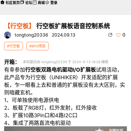
社区首页
论坛
商城
登录
【行空板】
行空板扩展板语音控制系统
0
tongtong20336
2024.09.13
#行空板
#M10项目
开箱：
本帖最后由 tongtong20336 于 2024-9-13 18:28 编辑
有幸参加
行空板双路电机驱动I/O扩展板
试用活动，
此产品专为行空板（UNIHIKER）开发适配的扩展
板，乍一眼看上去和普通的扩展板没有太大区别，实
则暗藏玄机。
1、可单独使用电源供电
2、板载了RGB灯，红外发射，红外接收
3、扩展10路3Pin口和4路I2C口
4、集成了两路直流电机驱动