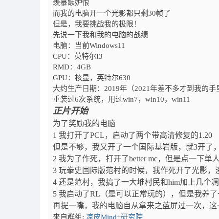
羡慕嫉妒恨
而我的电脑开一个光影都只剩30帧了
但是，我要挑战我的极限！
先说一下我和我的电脑的战绩
电脑：当前Windows11
CPU：英特尔I3
RMD：4GB
GPU：核显，英特尔630
大约生产日期：2019年（2021年差不多才到我的手
重装过6次系统，用过win7，win10，win11
正片开始
为了奖励我的电脑
1 我打开了PCL，启动了两个带高清修复的1.20
但是不够，我又开了一个国际基岩版，就3开了
2 我为了作死，打开了better mc，但是点一下
3 玩拳史国际版范村的时候，我作死开了光影，
4 还是范村，我搞了一大堆村民和him加上几个凋
5 我启动了RL（是可以正常玩的），但是我养
再提一嘴，我的电脑自从拿来之蓝屏过一次，这一
来自群组:
凉皮Mind+研究院