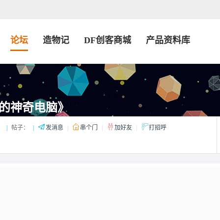
论坛
造物记
DF创客商城
产品资料库
的神奇电脑》
：
|
帖子：
|
发消息
|
串个门
|
加好友
|
打招呼