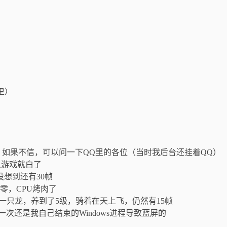
里）
，如果不信，可以问一下QQ里的各位（当时我后台还挂着QQ）
单人游戏就白了
没想到还有30帧
零，CPU烤肉了
了一只龙，养到了5级，骑着在天上飞，仍然有15帧
次还是我自己结束的Windows进程导致蓝屏的