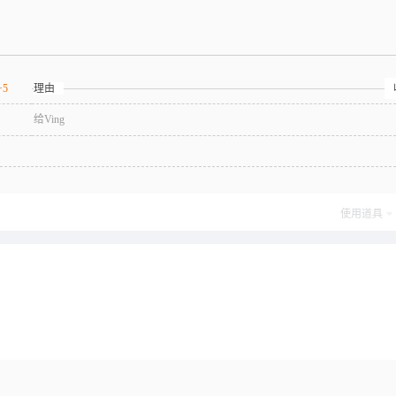
+5
理由
给Ving
使用道具