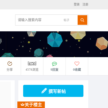
登录
注册
帖子
分享
4578浏览
9回复
0收藏
撰写新帖
关于楼主