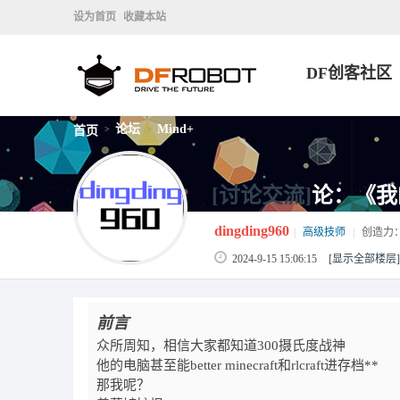
设为首页
收藏本站
DF创客社区
论坛
Mind+
首页
>
>
[讨论交流]
论：《我
dingding960
|
高级技师
|
创造力
2024-9-15 15:06:15
[显示全部楼层]
前言
众所周知，相信大家都知道300摄氏度战神
他的电脑甚至能better minecraft和rlcraft进存档**
那我呢？