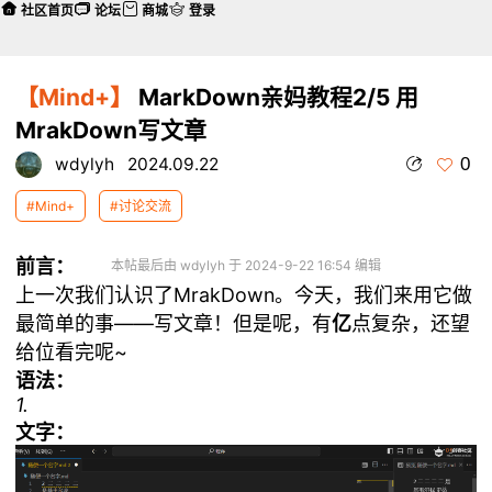
社区首页
论坛
商城
登录
【Mind+】
MarkDown亲妈教程2/5 用
MrakDown写文章
0
wdylyh
2024.09.22
#Mind+
#讨论交流
前言：
本帖最后由 wdylyh 于 2024-9-22 16:54 编辑
上一次我们认识了MrakDown。今天，我们来用它做
最简单的事——写文章！但是呢，有
亿
点复杂，还望
给位看完呢~
语法：
1.
文字：