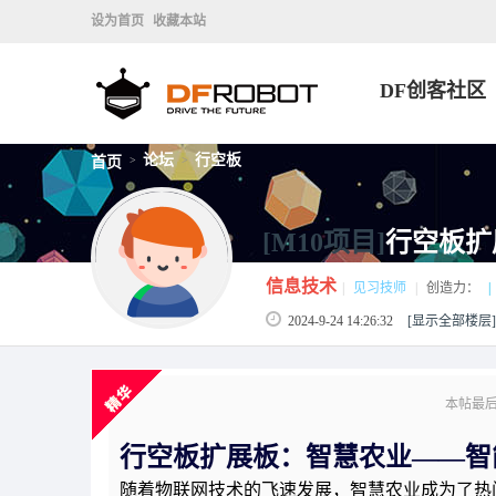
设为首页
收藏本站
DF创客社区
论坛
行空板
首页
>
>
[M10项目]
行空板扩
信息技术
|
见习技师
|
创造力：
|
2024-9-24 14:26:32
[显示全部楼层]
本帖最后由 
行空板扩展板：
智慧农业
——
智
随着物联网技术的飞速发展，智慧农业成为了热