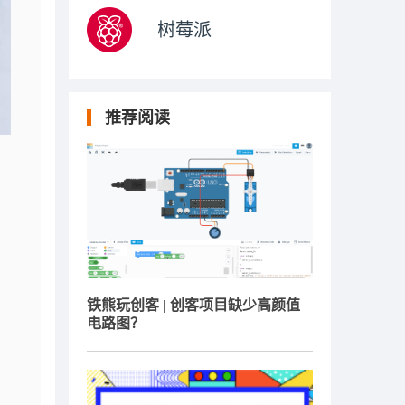
树莓派
推荐阅读
铁熊玩创客 | 创客项目缺少高颜值
电路图？