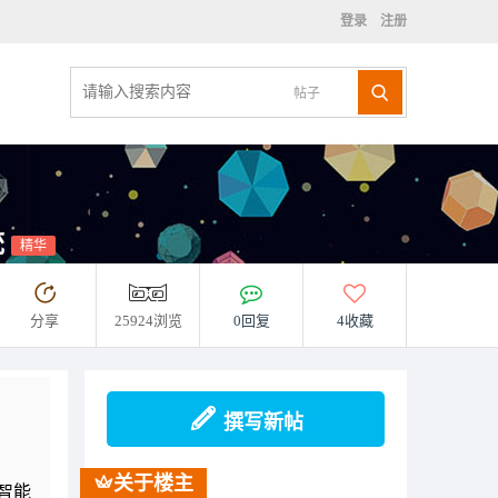
登录
注册
帖子
统
精华
分享
25924浏览
0回复
4收藏
撰写新帖
关于楼主
智能