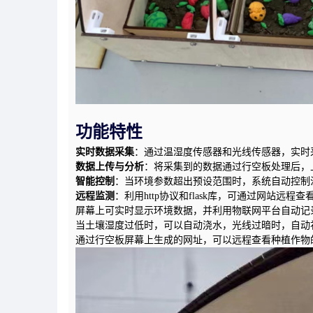
功能特性
实时数据采集
：通过温湿度传感器和光线传感器，实时
数据上传与分析
：将采集到的数据通过行空板处理后，
智能
控制
：当环境参数超出预设范围时，系统自动控制
远程
监测
：
利用
h
ttp协议和flask库，可通过网站远
屏幕上可实时显示环境数据，并利用物联网平台自动记
当土壤湿度过低时，可以自动浇水，光线过暗时，自动
通过行空板屏幕上生成的网址，可以远程查看种植作物