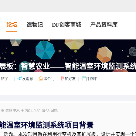
论坛
造物记
DF创客商城
产品资料库
展板：智慧农业——智能温室环境监测系
帖子：
|
发消息
|
串个门
|
加好友
|
打招呼
信息技术 于 2024-9-30 10:38 编辑
能温室环境监测系统
项目背景
门话题。本次项目旨在利用行空板及其扩展板，设计并实现一个