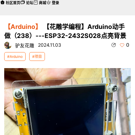
社区首页
论坛
商城
登录
【Arduino】
【花雕学编程】Arduino动手
做（238）---ESP32-2432S028点亮背景
0
2024.11.03
驴友花雕
#Arduino
#项目