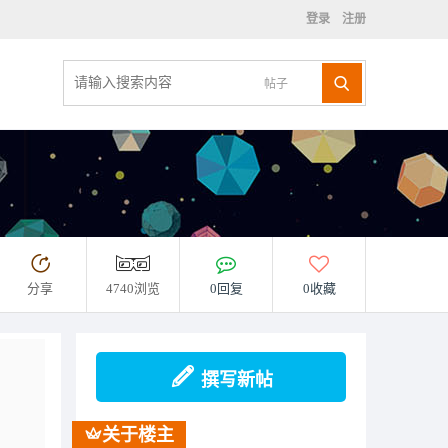
登录
注册
帖子
分享
4740浏览
0回复
0收藏
撰写新帖
关于楼主