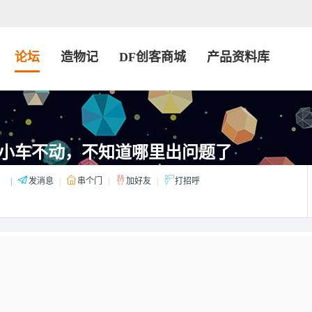
论坛
造物记
DF创客商城
产品资料库
小车不动，不知道哪里出问题了
：
|
发消息
|
串个门
|
加好友
|
打招呼