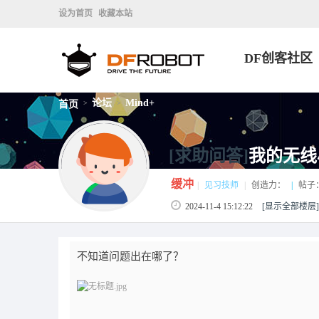
设为首页
收藏本站
DF创客社区
论坛
Mind+
首页
>
>
[求助问答]
我的无线
缓冲
|
见习技师
|
创造力：
|
帖子
2024-11-4 15:12:22
[显示全部楼层]
不知道问题出在哪了？