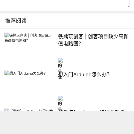
推荐阅读
铁熊玩创客 | 创客项目缺少高颜
值电路图？
想入门Arduino怎么办？
【掌控】mPython编程与教学
软件平台汇总