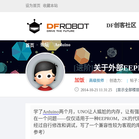
设为首页
收藏本站
DF创客社区
论坛
Arduino
首页
>
>
[进阶]
关于外部EE
加饭
|
高级技师
|
创造力：
|
帖子
2014-10-21 11:31:25
[显示全部楼层
学了
Arduino
两个月，UNO让人尴尬的内存，让有强
在一个问题——仅仅适用于一种EEPROM，2K的
经过自行修改和调试，写了一个兼容性较为客观的库文件
参考）