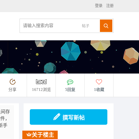
登录
注册
帖子
分享
16712浏览
5回复
1收藏
之间存
撰写新帖
文件，
新手
关于楼主