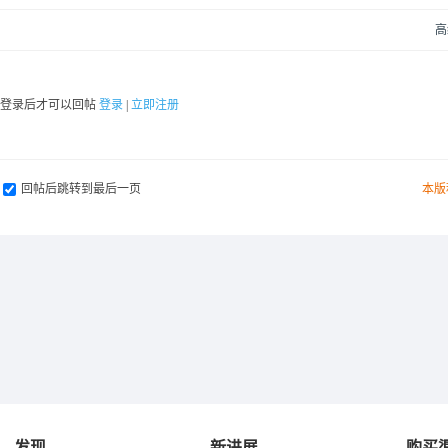
高
要登录后才可以回帖
登录
|
立即注册
回帖后跳转到最后一页
本版
发现
新进展
购买