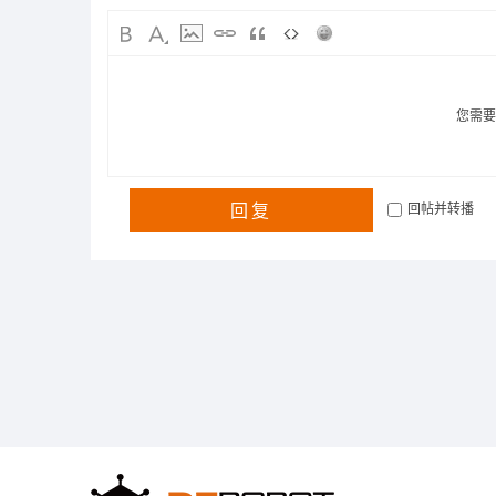
您需
回复
回帖并转播