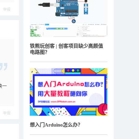
举报
铁熊玩创客 | 创客项目缺少高颜值
电路图？
换一
举报
想入门Arduino怎么办？