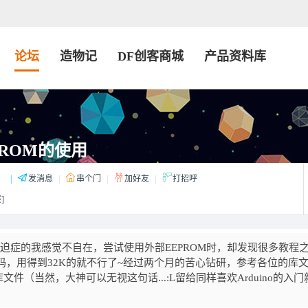
论坛
造物记
DF创客商城
产品资料库
PROM的使用
：
|
发消息
|
串个门
|
加好友
|
打招呼
]
迫症的我感觉不自在，尝试使用外部EEPROM时，却发现很多教程
代码，用得到32K的就不行了~经过两个月的苦心钻研，参考各位的库
（当然，大神可以无视这句话...:L留给同样喜欢Arduino的入门