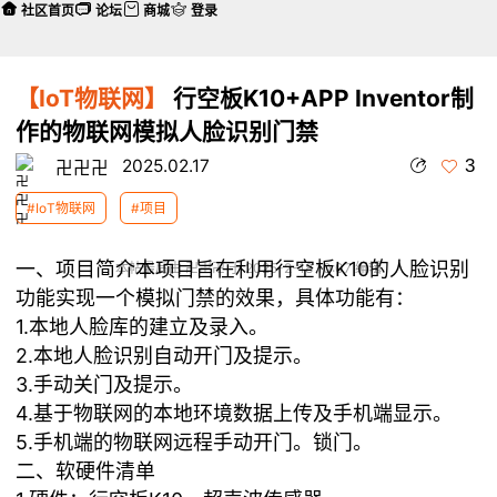
社区首页
论坛
商城
登录
【IoT物联网】
行空板K10+APP Inventor制
作的物联网模拟人脸识别门禁
3
2025.02.17
卍卍卍
#IoT物联网
#项目
一、项目简介本项目旨在利用行空板K10的人脸识别
本帖最后由 卍卍卍 于 2025-2-18 10:07 编辑
功能实现一个模拟门禁的效果，具体功能有：
1.本地人脸库的建立及录入。
2.本地人脸识别自动开门及提示。
3.手动关门及提示。
4.基于物联网的本地环境数据上传及手机端显示。
5.手机端的物联网远程手动开门。锁门。
二、软硬件清单