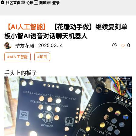
社区首页
论坛
商城
登录
【AI人工智能】
【花雕动手做】继续复刻单
板小智AI语音对话聊天机器人
0
2025.03.14
驴友花雕
#AI人工智能
#项目
手头上的板子