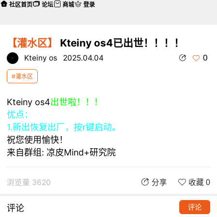
社区首页
论坛
商城
登录
【灌水区】
Kteiny os4已出世！！！！
0
Kteiny os
2025.04.04
#灌水区
Kteiny os4
出世啦！！！
优点：
1.新出恢复出厂，按r键启动。
祝您使用愉快！
来自群组:
凉皮Mind+研究院
浏览量 3620
分享
收藏 0
评论
评论