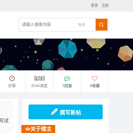
登录
注册
帖子
分享
8346浏览
5回复
0收藏
撰写新帖
写试
关于楼主