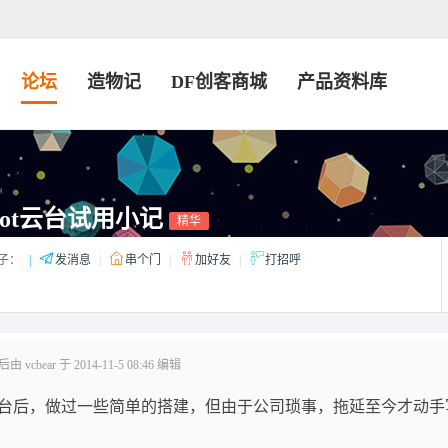
论坛
造物记
DF创客商城
产品资料库
bot云台试用小记
精华
子：
|
发消息
|
串个门
|
加好友
|
打招呼
 vcbear 于 2014-11-5 08:46 编辑
台后，做过一些简单的搭建，但由于公司琐事，拖延至今才动手