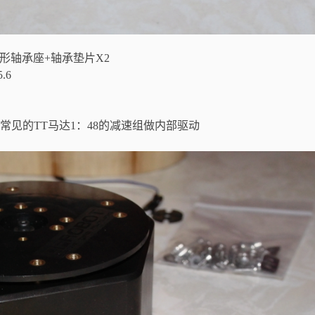
轴承座+轴承垫片X2
.6
的TT马达1：48的减速组做内部驱动