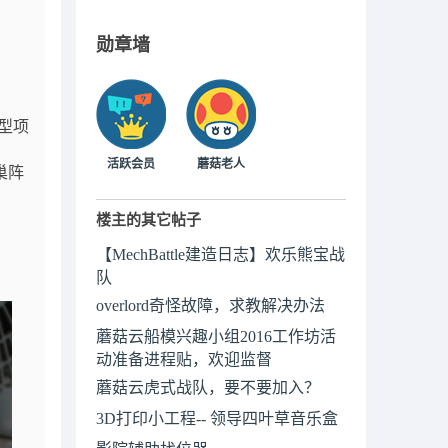
勋章墙
型项
活跃会员
蘑菇老人
巢阵
楼主的其它帖子
【MechBattle建造日志】欢乐熊宝战
队
overlord奇怪故障，求教解决办法
蘑菇云船模兴趣小组2016工作坊活
动准备进程贴，欢迎监督
蘑菇云虎式战队，要不要加入？
3D打印小工程-- 领导四叶草音乐盒