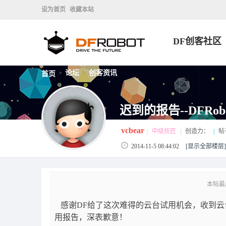
设为首页
收藏本站
DF创客社区
论坛
创客资讯
首页
>
>
迟到的报告--DFRo
vcbear
|
中级技匠
|
创造力：
|
帖
2014-11-5 08:44:02
[显示全部楼层]
本帖最后由
感谢DF给了这次难得的云台试用机会，收到云
用报告，深表歉意！