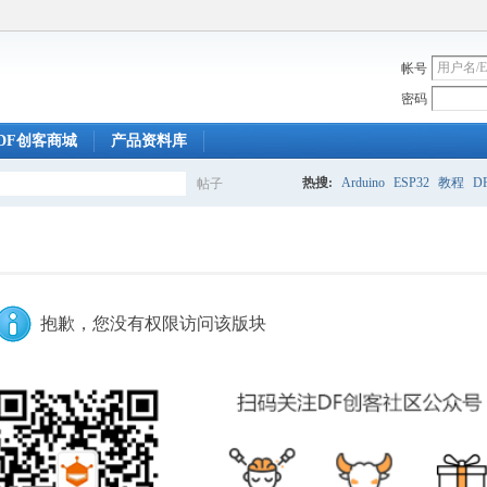
帐号
密码
DF创客商城
产品资料库
热搜:
Arduino
ESP32
教程
DF
帖子
搜
索
抱歉，您没有权限访问该版块