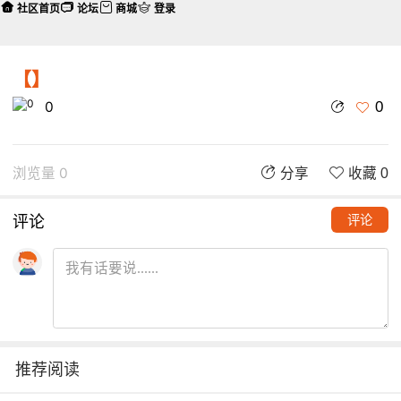
社区首页
论坛
商城
登录
【】
0
0
浏览量 0
分享
收藏 0
评论
评论
推荐阅读