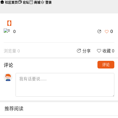
社区首页
论坛
商城
登录
【】
0
0
浏览量 0
分享
收藏 0
评论
评论
推荐阅读