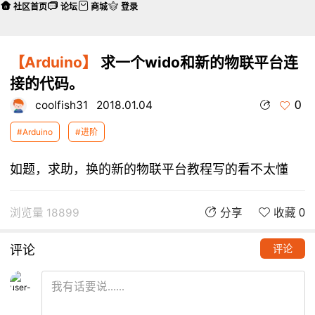
社区首页
论坛
商城
登录
【Arduino】
求一个wido和新的物联平台连
接的代码。
0
coolfish31
2018.01.04
#Arduino
#进阶
如题，求助，换的新的物联平台教程写的看不太懂
浏览量 18899
分享
收藏 0
评论
评论