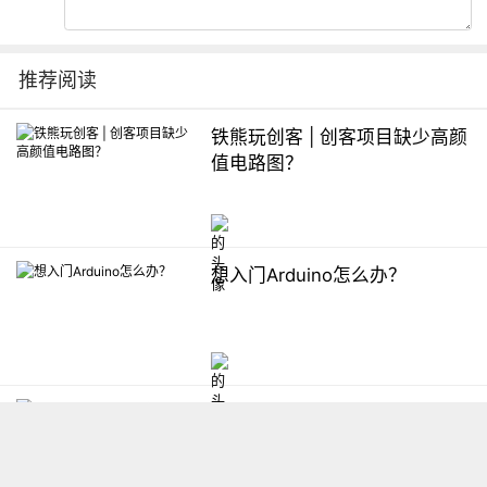
推荐阅读
铁熊玩创客 | 创客项目缺少高颜
值电路图？
想入门Arduino怎么办？
【掌控】mPython编程与教学
软件平台汇总