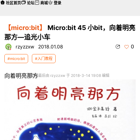
社区首页
论坛
商城
登录
【micro:bit】
Micro:bit 45 小bit，向着明亮
那方—追光小车
0
rzyzzxw
2018.01.08
#micro:bit
#入门教程
向着明亮那方
本帖最后由 rzyzzxw 于 2018-3-14 19:08 编辑