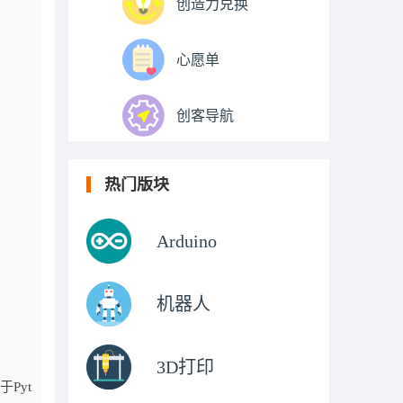
创造力兑换
心愿单
创客导航
热门版块
Arduino
机器人
3D打印
于Pyt