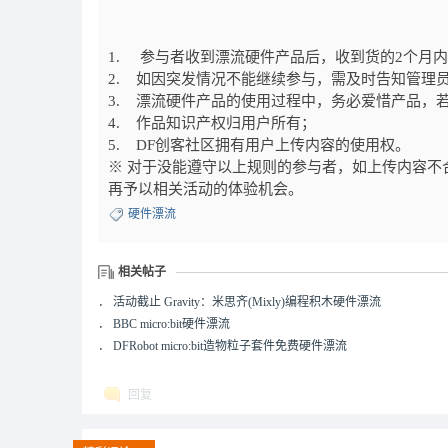
1. 参与者收到漂流硬件产品后，收到货的2个月内
2. 如因突发情况不能继续参与，需及时告知管理
3. 漂流硬件产品的使用过程中，务必爱惜产品，
4. 作品知识产权归用户所有；
5. DF创客社区拥有用户上传内容的使用权。
※ 对于没能遵守以上规则的参与者，如上传内容不
再予以相关活动的体验机会。
硬件漂流
相关帖子
．
活动截止 Gravity：米思齐(Mixly)编程积木硬件漂流
．
BBC micro:bit硬件漂流
．
DFRobot micro:bit造物粒子套件免费硬件漂流
回复