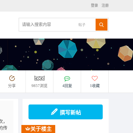
登录
注册
帖子
分享
9857浏览
4回复
1收藏
撰写新帖
次，
列的传
关于楼主