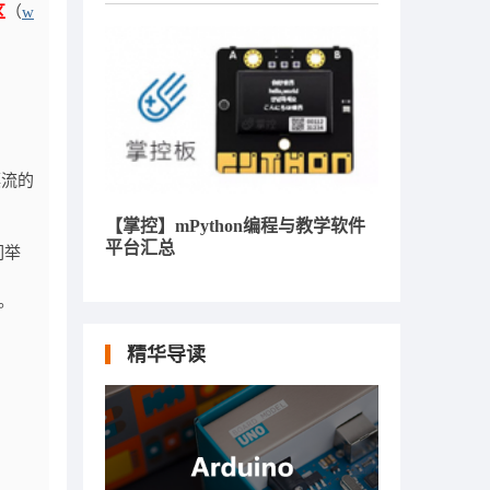
区
（
w
漂流的
【掌控】mPython编程与教学软件
平台汇总
们举
。
精华导读