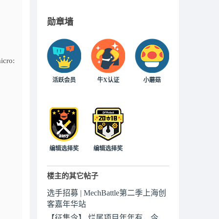
勋章墙
ro:
活跃会员
牛X认证
小蘑菇
编辑选择奖
编辑选择奖
楼主的其它帖子
选手招募 | MechBattle第二季上海创
客嘉年华站
【征集令】 烂尾项目年年有，今