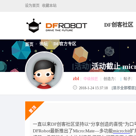
设为首页
收藏本站
DF创客社区
论坛
DF官方专区
首页
>
>
[活动]
活动截止 mic
zbl
|
中级技匠
|
创造力：
|
帖子：
2018-1-24 15:37:18
[显示全部楼层]
一直以来DF创客社区坚持以“分享创造的喜悦”为
DFRobot最新推出了Micro:Mate—多功能
micro:bit
扩