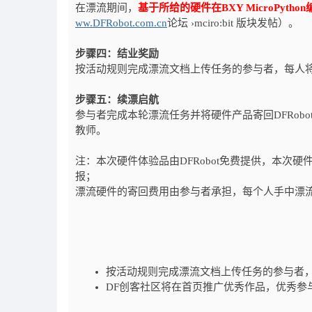
在漂流期间，
基于所给的硬件在BXY MicroPyth
ww.DFRobot.com.cn
论坛 ›mciro:bit 版块发帖）。
步骤四：结业奖励
按活动规则完成漂流文档上传任务的参与者，每人将
步骤五：续漂启航
参与者完成本轮漂流任务并将硬件产品寄回DFRobo
教师。
注：本次硬件体验品由DFRobot免费提供，本次硬
报；
漂流硬件的寄回费用由参与者承担，每个人手中漂流硬
按活动规则完成漂流文档上传任务的参与者，
DF创客社区将在首页推广优秀作品，优秀参