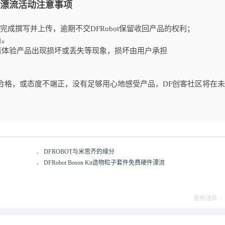
漂流活动注意事项
完成撰写并上传，逾期不交DFRobot保留收回产品的权利；
员。
若体验产品出现损坏或丢失等现象，损坏由用户承担
合格，或态度不端正，没有足够用心地感受产品，DF创客社区将在
．
DFROBOT与米思齐的缘分
．
DFRobot Boson Kit造物粒子套件免费硬件漂流
使用道具