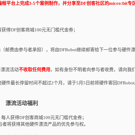
on编程平台上完成3-5个案例制作，并分享至DF创客社区的micro:bit专
获得DF创客商城100元无门槛代金券；
t（邮费由参与者承担），将由DFRobot继续邮寄给下一位参与硬件
件漂流活动
不收取任何费用
，如有身份不明者向参与者收费，请向我
件最长停留时间不超过2个月，请于5月5日前将硬件寄回DFRobot
漂流活动福利
每人获得DF创客商城100元无门槛代金券；
与者将获得其他硬件漂流产品的优先参与权。