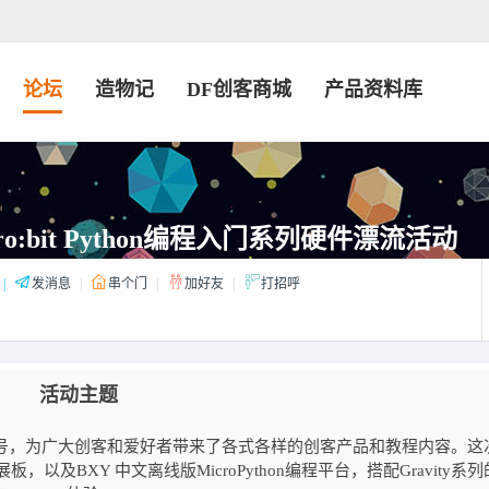
论坛
造物记
DF创客商城
产品资料库
ro:bit Python编程入门系列硬件漂流活动
|
发消息
|
串个门
|
加好友
|
打招呼
活动主题
口号，为广大创客和爱好者带来了各式各样的创客产品和教程内容。这
展板，以及BXY 中文离线版MicroPython编程平台，搭配Gravity系