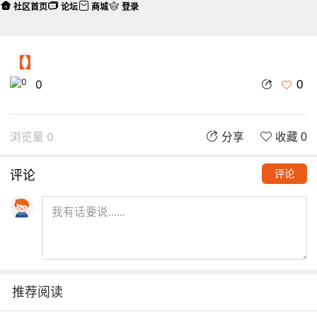
社区首页
论坛
商城
登录
【】
0
0
浏览量 0
分享
收藏 0
评论
评论
推荐阅读