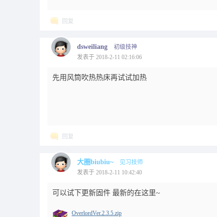
回复
dsweiliang
初级技神
发表于 2018-2-11 02:16:06
先用风筒吹热热床再试试加热
回复
大圈biubiu~
见习技师
发表于 2018-2-11 10:42:40
可以试下更新固件 最新的在这里~
OverlordVer.2.3.5.zip