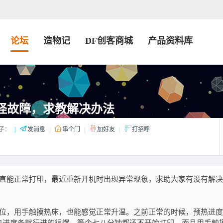
论坛
造物记
DF创客商城
产品资料库
rd奇怪故障，求教解决办法
子：
|
发消息
|
串个门
|
加好友
|
打招呼
之前一直能正常打印，最近重新开机时出现异常现象，求助大家有没有解
位，用手触摸热床，也能感觉正常升温。之前正常的时候，预热进度