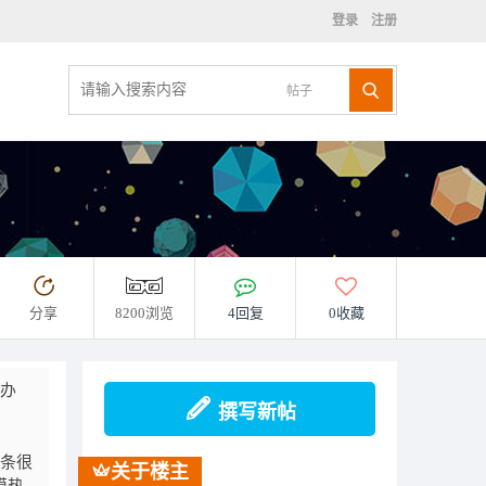
登录
注册
帖子
分享
8200浏览
4回复
0收藏
决办
撰写新帖
条很
关于楼主