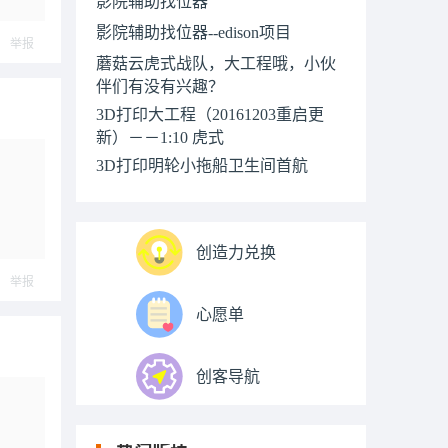
影院辅助找位器
影院辅助找位器--edison项目
举报
蘑菇云虎式战队，大工程哦，小伙
伴们有没有兴趣？
3D打印大工程（20161203重启更
新）－－1:10 虎式
3D打印明轮小拖船卫生间首航
创造力兑换
举报
心愿单
创客导航