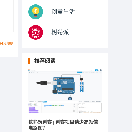
创意生活
树莓派
积分规则
推荐阅读
铁熊玩创客 | 创客项目缺少高颜值
电路图？