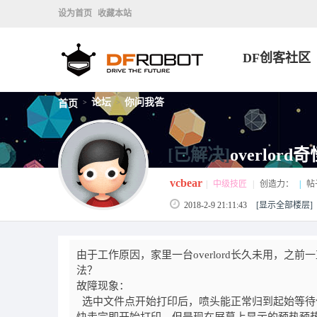
设为首页
收藏本站
DF创客社区
论坛
你问我答
首页
>
>
[已解决]
overlo
vcbear
|
中级技匠
|
创造力：
|
帖
2018-2-9 21:11:43
[显示全部楼层]
由于工作原因，家里一台overlord长久未用，
法？
故障现象：
选中文件点开始打印后，喷头能正常归到起始等待