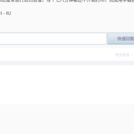
热进度条就行进的很慢，等个七八分钟都还不开始打印，而且用手触
- B2
post_newre
使用道具