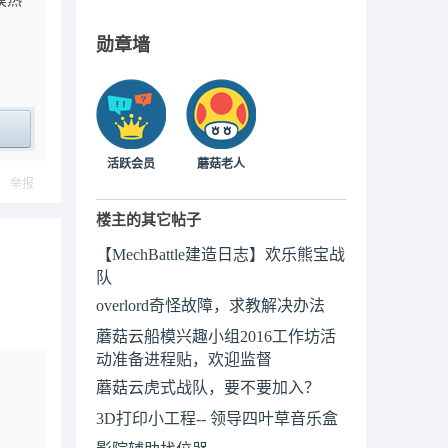
摸热
勋章墙
ply
活跃会员
蘑菇老人
举报
楼主的其它帖子
【MechBattle建造日志】欢乐熊宝战
队
overlord奇怪故障，求教解决办法
蘑菇云船模兴趣小组2016工作坊活
动准备进程贴，欢迎监督
蘑菇云虎式战队，要不要加入？
3D打印小工程-- 领导四叶草音乐盒