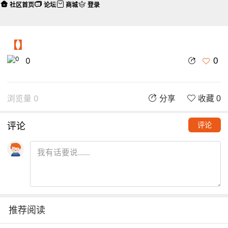
社区首页
论坛
商城
登录
【】
0
0
浏览量 0
分享
收藏 0
评论
评论
推荐阅读