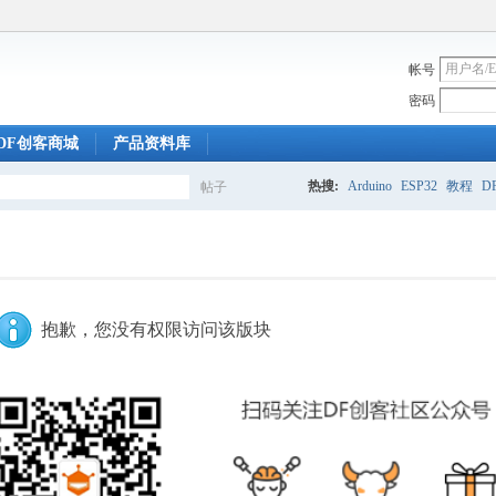
帐号
密码
DF创客商城
产品资料库
热搜:
Arduino
ESP32
教程
DF
帖子
搜
索
抱歉，您没有权限访问该版块