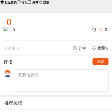
社区首页
论坛
商城
登录
【】
0
0
浏览量 0
分享
收藏 0
评论
评论
推荐阅读