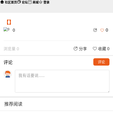
社区首页
论坛
商城
登录
【】
0
0
浏览量 0
分享
收藏 0
评论
评论
推荐阅读