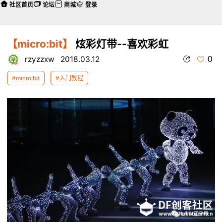
社区首页
论坛
商城
登录
【micro:bit】
炫彩灯带--喜欢彩虹
0
rzyzzxw
2018.03.12
#micro:bit
#入门教程
本帖最后由 rzyzzxw 于 2018-4-3 20:24 编辑