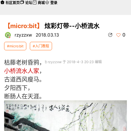
社区首页
论坛
商城
登录
【micro:bit】
炫彩灯带--小桥流水
0
rzyzzxw
2018.03.13
#micro:bit
#入门教程
枯藤老树昏鸦，
本帖最后由 rzyzzxw 于 2018-4-3 20:23 编辑
小桥流水人家
，
古道西风瘦马。
夕阳西下，
断肠人在天涯。