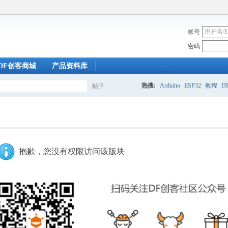
帐号
密码
DF创客商城
产品资料库
热搜:
Arduino
ESP32
教程
DF
帖子
搜
索
抱歉，您没有权限访问该版块