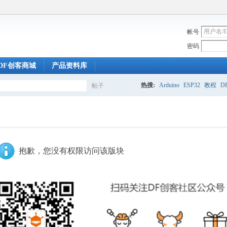
帐号
密码
DF创客商城
产品资料库
热搜:
Arduino
ESP32
教程
DF
帖子
搜
索
抱歉，您没有权限访问该版块