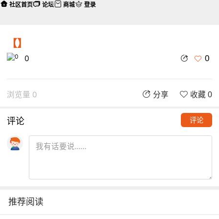
社区首页
论坛
商城
登录
【】
0
0
浏览量 0
分享
收藏 0
评论
评论
推荐阅读