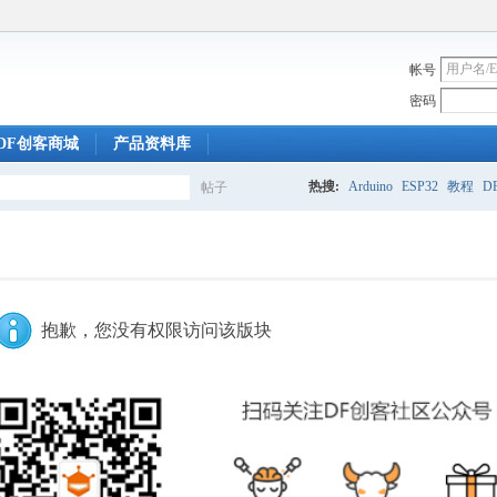
帐号
密码
DF创客商城
产品资料库
热搜:
Arduino
ESP32
教程
DF
帖子
搜
索
抱歉，您没有权限访问该版块