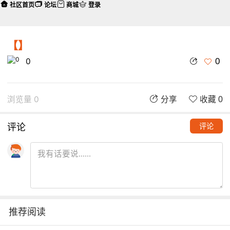
社区首页
论坛
商城
登录
【】
0
0
浏览量 0
分享
收藏 0
评论
评论
推荐阅读