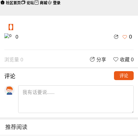
社区首页
论坛
商城
登录
【】
0
0
浏览量 0
分享
收藏 0
评论
评论
推荐阅读