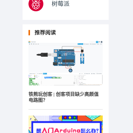
树莓派
推荐阅读
铁熊玩创客 | 创客项目缺少高颜值
电路图？