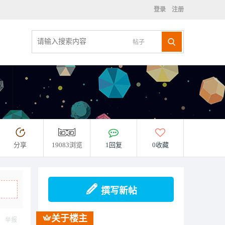
登录
注册
帖子
分享
19083浏览
1回复
0收藏
撰写新帖
关于楼主
举报