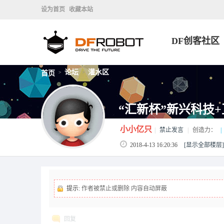
设为首页
收藏本站
DF创客社区
论坛
灌水区
首页
>
>
“汇新杯”新兴科技
小小亿只
|
禁止发言
|
创造力：
|
2018-4-13 16:20:36
[显示全部楼层]
提示:
作者被禁止或删除 内容自动屏蔽
回复