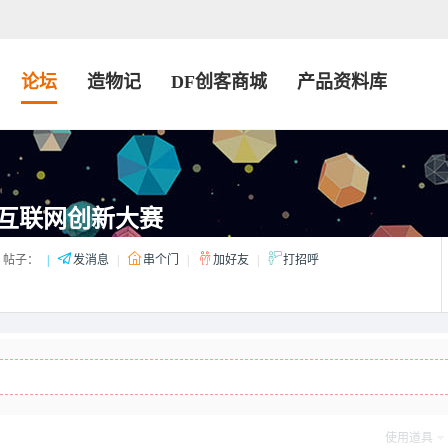
论坛
造物记
DF创客商城
产品资料库
+互联网创新大赛
帖子：
|
发消息
|
串个门
|
加好友
|
打招呼
使用道具