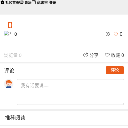
社区首页
论坛
商城
登录
【】
0
0
浏览量 0
分享
收藏 0
评论
评论
推荐阅读