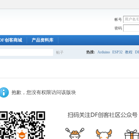
帐号
密码
DF创客商城
产品资料库
热搜:
Arduino
ESP32
教程
DF
帖子
搜
索
抱歉，您没有权限访问该版块