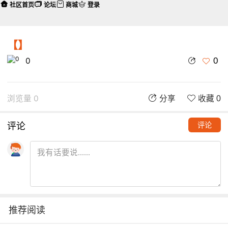
社区首页
论坛
商城
登录
【】
0
0
浏览量 0
分享
收藏 0
评论
评论
推荐阅读