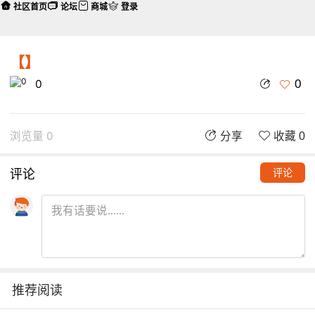
社区首页
论坛
商城
登录
【】
0
0
浏览量 0
分享
收藏 0
评论
评论
推荐阅读