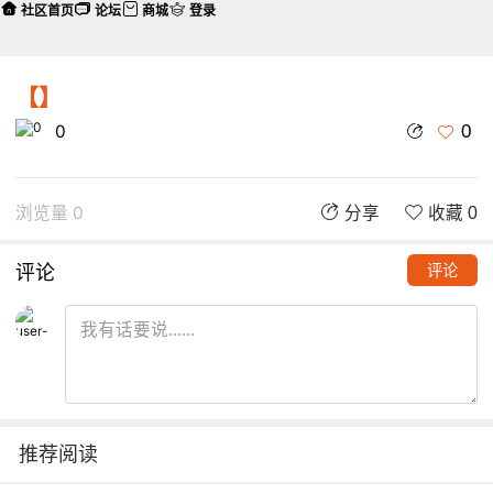
社区首页
论坛
商城
登录
【】
0
0
浏览量 0
分享
收藏 0
评论
评论
推荐阅读