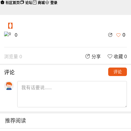
社区首页
论坛
商城
登录
【】
0
0
浏览量 0
分享
收藏 0
评论
评论
推荐阅读