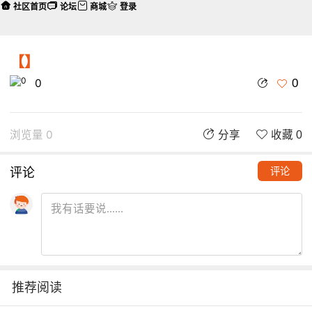
社区首页
论坛
商城
登录
【】
0
0
浏览量 0
分享
收藏 0
评论
评论
推荐阅读