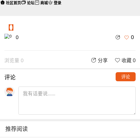
社区首页
论坛
商城
登录
【】
0
0
浏览量 0
分享
收藏 0
评论
评论
推荐阅读