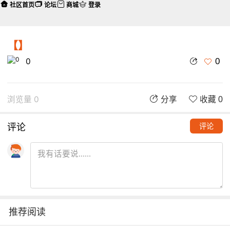
社区首页
论坛
商城
登录
【】
0
0
浏览量 0
分享
收藏 0
评论
评论
推荐阅读