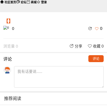
社区首页
论坛
商城
登录
【】
0
0
浏览量 0
分享
收藏 0
评论
评论
推荐阅读