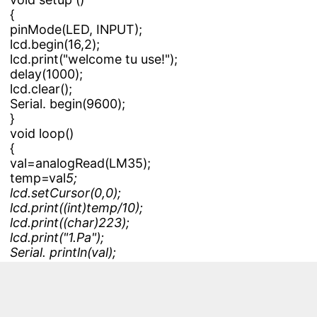
{
pinMode(LED, INPUT);
lcd.begin(16,2);
lcd.print("welcome tu use!");
delay(1000);
lcd.clear();
Serial. begin(9600);
}
void loop()
{
val=analogRead(LM35);
temp=val
5;
lcd.setCursor(0,0);
lcd.print((int)temp/10);
lcd.print((char)223);
lcd.print("1.Pa");
Serial. println(val);
delay(500);
vam=analogRead(LM);
tem=val
5;
lcd.setCursor(0,1);